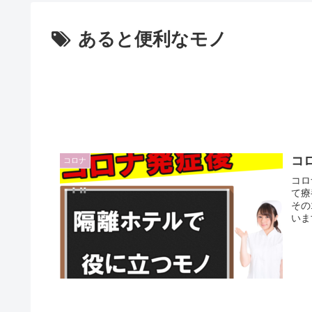
あると便利なモノ
コ
コロナ
コロ
て療
その
いま