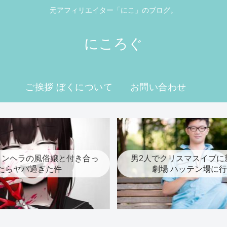
元アフィリエイター「にこ」のブログ。
にころぐ
ご挨拶 ぼくについて
お問い合わせ
メンヘラの風俗嬢と付き合っ
男2人でクリスマスイブに
たらヤバ過ぎた件
劇場 ハッテン場に