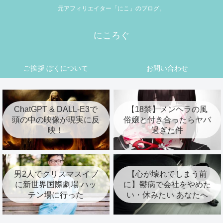
元アフィリエイター「にこ」のブログ。
にころぐ
ご挨拶 ぼくについて
お問い合わせ
ChatGPT & DALL-E3で
【18禁】メンヘラの風
頭の中の映像が現実に反
俗嬢と付き合ったらヤバ
映！
過ぎた件
男2人でクリスマスイブ
【心が壊れてしまう前
に新世界国際劇場 ハッ
に】鬱病で会社をやめた
テン場に行った
い・休みたい あなたへ