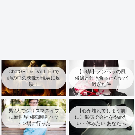
ChatGPT & DALL-E3で
【18禁】メンヘラの風
頭の中の映像が現実に反
俗嬢と付き合ったらヤバ
映！
過ぎた件
男2人でクリスマスイブ
【心が壊れてしまう前
に新世界国際劇場 ハッ
に】鬱病で会社をやめた
テン場に行った
い・休みたい あなたへ