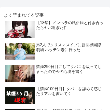
よく読まれてる記事
【18禁】メンヘラの風俗嬢と付き合っ
たらヤバ過ぎた件
男2人でクリスマスイブに新世界国際
劇場 ハッテン場に行った
禁煙250日目にしてタバコを吸ってし
まったので今の心境を書く
【禁煙100日目】タバコを辞めて感じ
たリアルを書いてく